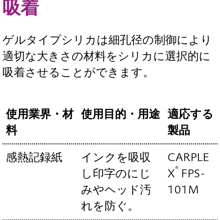
吸着
ゲルタイプシリカは細孔径の制御により
適切な大きさの材料をシリカに選択的に
吸着させることができます。
使用業界・材
使用目的・用途
適応する
料
製品
感熱記録紙
インクを吸収
CARPLE
®
し印字のにじ
X
FPS-
みやヘッド汚
101M
れを防ぐ。