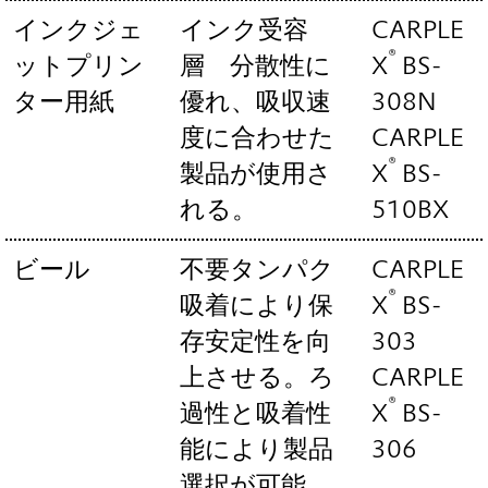
インクジェ
インク受容
CARPLE
®
ットプリン
層 分散性に
X
BS-
ター用紙
優れ、吸収速
308N
度に合わせた
CARPLE
®
製品が使用さ
X
BS-
れる。
510BX
ビール
不要タンパク
CARPLE
®
吸着により保
X
BS-
存安定性を向
303
上させる。ろ
CARPLE
®
過性と吸着性
X
BS-
能により製品
306
選択が可能。