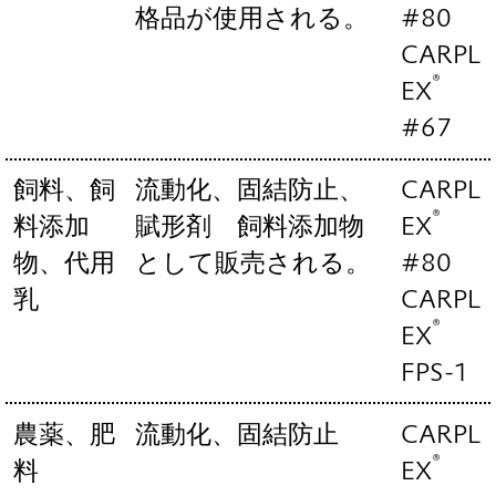
格品が使用される。
#80
CARPL
®
EX
#67
飼料、飼
流動化、固結防止、
CARPL
®
料添加
賦形剤 飼料添加物
EX
物、代用
として販売される。
#80
乳
CARPL
®
EX
FPS-1
農薬、肥
流動化、固結防止
CARPL
®
料
EX