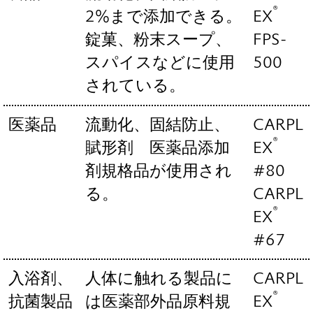
®
2%まで添加できる。
EX
錠菓、粉末スープ、
FPS-
スパイスなどに使用
500
されている。
医薬品
流動化、固結防止、
CARPL
®
賦形剤 医薬品添加
EX
剤規格品が使用され
#80
る。
CARPL
®
EX
#67
入浴剤、
人体に触れる製品に
CARPL
®
抗菌製品
は医薬部外品原料規
EX