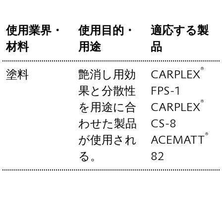
使用業界・
使用目的・
適応する製
材料
用途
品
®
塗料
艶消し用効
CARPLEX
果と分散性
FPS-1
®
を用途に合
CARPLEX
わせた製品
CS-8
®
が使用され
ACEMATT
る。
82