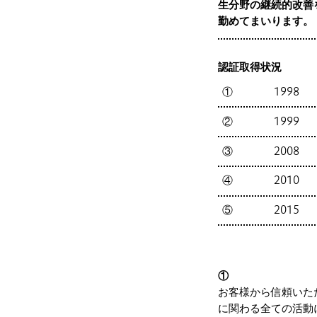
生分野の継続的改善
勤めてまいります。
認証取得状況
①
1998
②
1999
③
2008
④
2010
⑤
2015
①
お客様から信頼いた
に関わる全ての活動に