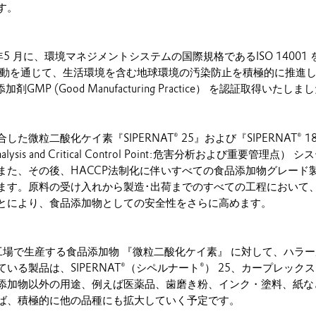
す。
 年5 月に、環境マネジメントシステムの国際規格であるISO 14001
活動を通じて、生活環境を含む地球環境の汚染防止を積極的に推進しま
GMP (Good Manufacturing Practice） を認証取得いたしま
た微粒二酸化ケイ素『SIPERNAT® 25』および『SIPERNAT® 
Analysis and Critical Control Point:危害分析および重要管理
また、その後、HACCP法制化に伴いすべての食品添加物グレード製
ます。原料の受け入れから製造･出荷までのすべての工程において、H
とにより、食品添加物としての安全性をさらに高めます。
穂工場で生産する食品添加物 『微粒二酸化ケイ素』 に対して、ハラ
る製品は、SIPERNAT®（シペルナート®） 25、カープレックス® F
添加物以外の用途、例えば医薬品、歯磨き粉、インク・塗料、紙な
ば、積極的に他の品種にも拡大していく予定です。